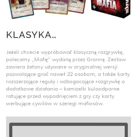
KLASYKA…
Jeżeli chcecie wypróbować klasyczną rozgrywkę,
polecamy „Mafię” wydaną przez Grannę. Zestaw
zawiera żetony używane w oryginalnej wersji
pozwalające grać nawet 22 osobom, a także karty
rozszerzające reguły i wzbogacające rozgrywkę o
dodatkowe działania – kamizelki kuloodporne
ratujące przed wypadnięciem z gry czy karty
werbujące cywilów w szeregi mafiosów.