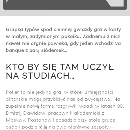
Grupka typów spod ciemnej gwiazdy gra w karty
w małym, zadymionym pokoiku. Żadnemu z nich
nawet nie drgnie powieka, gdy jeden wchodzi va
banque z parą siódemek…
KTO BY SIĘ TAM UCZYŁ
NA STUDIACH…
Poker to nie jedyna gra, w której umiejętności
aktorskie mogą przybliżyć nas od zwycięstwa. Na
zupełnie nową formę rozgrywki wpadł w latach 80.
Dmitrij Dawidow, pracownik akademicki z
Moskwy. Postanowił posadzić przy stole grupę
osób i podzielić ją na dwa nierówne zespoły –