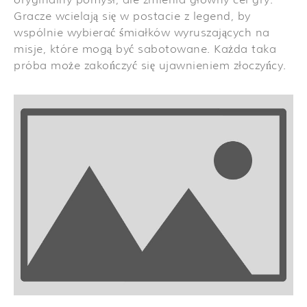
Gracze wcielają się w postacie z legend, by
wspólnie wybierać śmiałków wyruszających na
misje, które mogą być sabotowane. Każda taka
próba może zakończyć się ujawnieniem złoczyńcy.