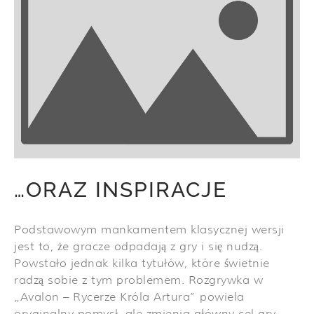
…ORAZ INSPIRACJE
Podstawowym mankamentem klasycznej wersji
jest to, że gracze odpadają z gry i się nudzą.
Powstało jednak kilka tytułów, które świetnie
radzą sobie z tym problemem. Rozgrywka w
„Avalon – Rycerze Króla Artura” powiela
oryginalny pomysł, ale zmienia główny cel gry.