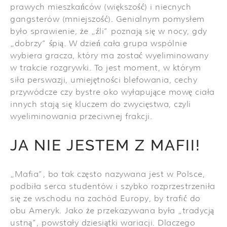
prawych mieszkańców (większość) i niecnych
gangsterów (mniejszość). Genialnym pomysłem
było sprawienie, że „źli” poznają się w nocy, gdy
„dobrzy” śpią. W dzień cała grupa wspólnie
wybiera gracza, który ma zostać wyeliminowany
w trakcie rozgrywki. To jest moment, w którym
siła perswazji, umiejętności blefowania, cechy
przywódcze czy bystre oko wyłapujące mowę ciała
innych stają się kluczem do zwycięstwa, czyli
wyeliminowania przeciwnej frakcji.
JA NIE JESTEM Z MAFII!
„Mafia”, bo tak często nazywana jest w Polsce,
podbiła serca studentów i szybko rozprzestrzeniła
się ze wschodu na zachód Europy, by trafić do
obu Ameryk. Jako że przekazywana była „tradycją
ustną”, powstały dziesiątki wariacji. Dlaczego