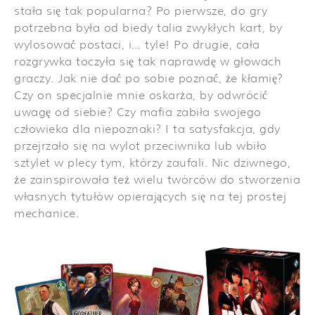
stała się tak popularna? Po pierwsze, do gry
potrzebna była od biedy talia zwykłych kart, by
wylosować postaci, i… tyle! Po drugie, cała
rozgrywka toczyła się tak naprawdę w głowach
graczy. Jak nie dać po sobie poznać, że kłamię?
Czy on specjalnie mnie oskarża, by odwrócić
uwagę od siebie? Czy mafia zabiła swojego
człowieka dla niepoznaki? I ta satysfakcja, gdy
przejrzało się na wylot przeciwnika lub wbiło
sztylet w plecy tym, którzy zaufali. Nic dziwnego,
że zainspirowała też wielu twórców do stworzenia
własnych tytułów opierających się na tej prostej
mechanice.