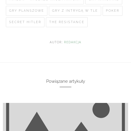
GRY PLANSZOWE
GRY Z INTRYGĄ W TLE
POKER
SECRET HITLER
THE RESISTANCE
AUTOR:
REDAKCJA
Powiązane artykuły