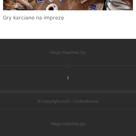
Gry karciane na imprezę
Magia Wspólnej Gry
© Copyright 2026 - Contenthouse
Magia wspólnej gry