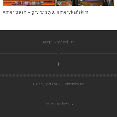
Ameritrash – gry w stylu amerykańskim
Magia Wspólnej Gry
© Copyright 2026 - Contenthouse
Magia wspólnej gry