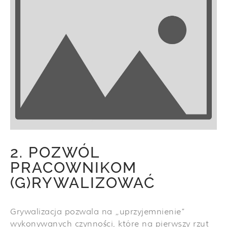
2. POZWÓL
PRACOWNIKOM
(G)RYWALIZOWAĆ
Grywalizacja pozwala na „uprzyjemnienie”
wykonywanych czynności, które na pierwszy rzut