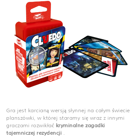
Gra jest karcianą wersją słynnej na całym świecie
planszówki, w której staramy się wraz z innymi
graczami rozwikłać
kryminalne zagadki
tajemniczej rezydencji
.