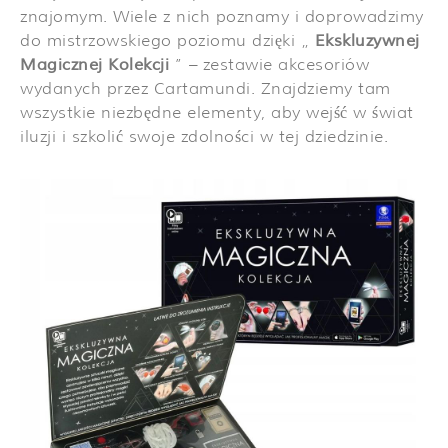
znajomym. Wiele z nich poznamy i doprowadzimy
do mistrzowskiego poziomu dzięki „
Ekskluzywnej
Magicznej Kolekcji
” – zestawie akcesoriów
wydanych przez Cartamundi. Znajdziemy tam
wszystkie niezbędne elementy, aby wejść w świat
iluzji i szkolić swoje zdolności w tej dziedzinie.