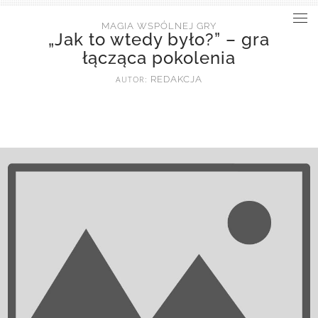
MAGIA WSPÓLNEJ GRY
„Jak to wtedy było?” – gra
łącząca pokolenia
AUTOR:
REDAKCJA