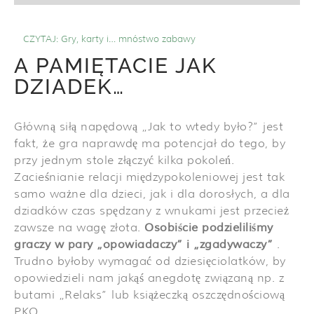
CZYTAJ:
Gry, karty i… mnóstwo zabawy
A PAMIĘTACIE JAK
DZIADEK…
Główną siłą napędową „Jak to wtedy było?” jest
fakt, że gra naprawdę ma potencjał do tego, by
przy jednym stole złączyć kilka pokoleń.
Zacieśnianie relacji międzypokoleniowej jest tak
samo ważne dla dzieci, jak i dla dorosłych, a dla
dziadków czas spędzany z wnukami jest przecież
zawsze na wagę złota.
Osobiście podzieliliśmy
graczy w pary „opowiadaczy” i „zgadywaczy”
.
Trudno byłoby wymagać od dziesięciolatków, by
opowiedzieli nam jakąś anegdotę związaną np. z
butami „Relaks” lub książeczką oszczędnościową
PKO.