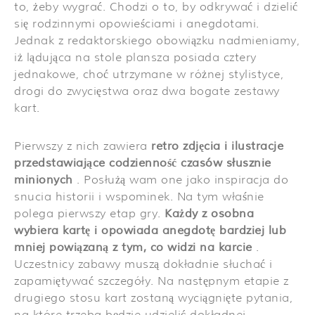
to, żeby wygrać. Chodzi o to, by odkrywać i dzielić
się rodzinnymi opowieściami i anegdotami.
Jednak z redaktorskiego obowiązku nadmieniamy,
iż lądująca na stole plansza posiada cztery
jednakowe, choć utrzymane w różnej stylistyce,
drogi do zwycięstwa oraz dwa bogate zestawy
kart.
Pierwszy z nich zawiera
retro zdjęcia i ilustracje
przedstawiające codzienność czasów słusznie
minionych
. Posłużą wam one jako inspiracja do
snucia historii i wspominek. Na tym właśnie
polega pierwszy etap gry.
Każdy z osobna
wybiera kartę i opowiada anegdotę bardziej lub
mniej powiązaną z tym, co widzi na karcie
.
Uczestnicy zabawy muszą dokładnie słuchać i
zapamiętywać szczegóły. Na następnym etapie z
drugiego stosu kart zostaną wyciągnięte pytania,
na które trzeba będzie udzielić dokładnej