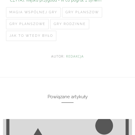
CZYTAJ:
Męska przygoda - w co pograć z synem?
MAGIA WSPÓLNEJ GRY
GRY PLANSZOW
GRY PLANSZOWE
GRY RODZINNE
JAK TO WTEDY BYŁO
AUTOR:
REDAKCJA
Powiązane artykuły