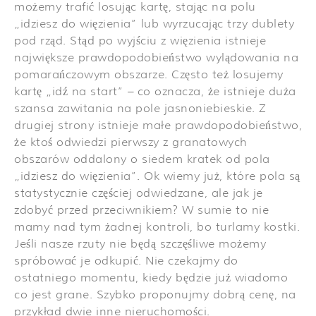
możemy trafić losując kartę, stając na polu
„idziesz do więzienia” lub wyrzucając trzy dublety
pod rząd. Stąd po wyjściu z więzienia istnieje
największe prawdopodobieństwo wylądowania na
pomarańczowym obszarze. Często też losujemy
kartę „idź na start” – co oznacza, że istnieje duża
szansa zawitania na pole jasnoniebieskie. Z
drugiej strony istnieje małe prawdopodobieństwo,
że ktoś odwiedzi pierwszy z granatowych
obszarów oddalony o siedem kratek od pola
„idziesz do więzienia”. Ok wiemy już, które pola są
statystycznie częściej odwiedzane, ale jak je
zdobyć przed przeciwnikiem? W sumie to nie
mamy nad tym żadnej kontroli, bo turlamy kostki.
Jeśli nasze rzuty nie będą szczęśliwe możemy
spróbować je odkupić. Nie czekajmy do
ostatniego momentu, kiedy będzie już wiadomo
co jest grane. Szybko proponujmy dobrą cenę, na
przykład dwie inne nieruchomości.