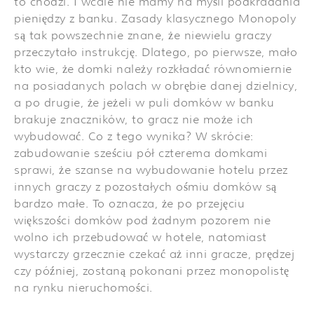
to chodzi. I wcale nie mamy na myśli podkradania
pieniędzy z banku. Zasady klasycznego Monopoly
są tak powszechnie znane, że niewielu graczy
przeczytało instrukcję. Dlatego, po pierwsze, mało
kto wie, że domki należy rozkładać równomiernie
na posiadanych polach w obrębie danej dzielnicy,
a po drugie, że jeżeli w puli domków w banku
brakuje znaczników, to gracz nie może ich
wybudować. Co z tego wynika? W skrócie:
zabudowanie sześciu pół czterema domkami
sprawi, że szanse na wybudowanie hotelu przez
innych graczy z pozostałych ośmiu domków są
bardzo małe. To oznacza, że po przejęciu
większości domków pod żadnym pozorem nie
wolno ich przebudować w hotele, natomiast
wystarczy grzecznie czekać aż inni gracze, prędzej
czy później, zostaną pokonani przez monopolistę
na rynku nieruchomości.