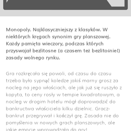
Monopoly. Najklasyczniejszy z klasyków. W
niektórych kręgach synonim gry planszowej.
Każdy pamięta wieczory, podczas których
przyswajał bezlitosne (a czasem też bezlitośnie!)
zasady wolnego rynku.
Gra rozkręcała się powoli, od czasu do czasu
trzeba było sypnąć koledze jakiś marny grosz za
nocleg na jego włościach, ale jak już się ruszyło z
kopyta, to ceny rosły w tempie kwadratowym, a
nocleg w drogim hotelu mógł doprowadzić do
bankructwa właściciela kilku dzielnic. Gracz-
bankrut przegrywał i kończył grę. Zasada nie do
pomyślenia w nowych grach planszowych, ale
jakie emocje wprowadzała do gry!