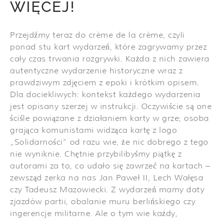
WIĘCEJ!
Przejdźmy teraz do crème de la crème, czyli
ponad stu kart wydarzeń, które zagrywamy przez
cały czas trwania rozgrywki. Każda z nich zawiera
autentyczne wydarzenie historyczne wraz z
prawdziwym zdjęciem z epoki i krótkim opisem.
Dla dociekliwych: kontekst każdego wydarzenia
jest opisany szerzej w instrukcji. Oczywiście są one
ściśle powiązane z działaniem karty w grze; osoba
grająca komunistami widząca kartę z logo
„Solidarności” od razu wie, że nic dobrego z tego
nie wyniknie. Chętnie przybilibyśmy piątkę z
autorami za to, co udało się zawrzeć na kartach –
zewsząd zerka na nas Jan Paweł II, Lech Wałęsa
czy Tadeusz Mazowiecki. Z wydarzeń mamy daty
zjazdów partii, obalanie muru berlińskiego czy
ingerencje militarne. Ale o tym wie każdy,