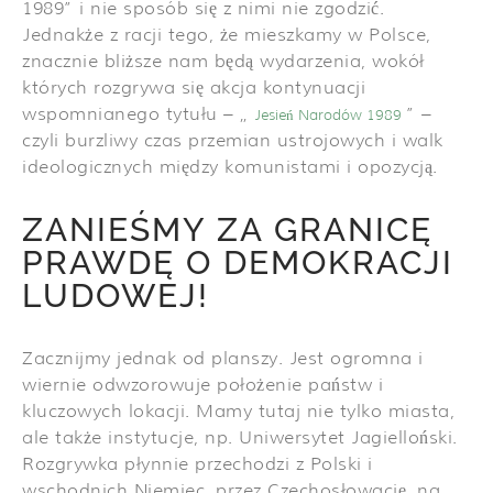
1989” i nie sposób się z nimi nie zgodzić.
Jednakże z racji tego, że mieszkamy w Polsce,
znacznie bliższe nam będą wydarzenia, wokół
których rozgrywa się akcja kontynuacji
wspomnianego tytułu – „
” –
Jesień Narodów 1989
czyli burzliwy czas przemian ustrojowych i walk
ideologicznych między komunistami i opozycją.
ZANIEŚMY ZA GRANICĘ
PRAWDĘ O DEMOKRACJI
LUDOWEJ!
Zacznijmy jednak od planszy. Jest ogromna i
wiernie odwzorowuje położenie państw i
kluczowych lokacji. Mamy tutaj nie tylko miasta,
ale także instytucje, np. Uniwersytet Jagielloński.
Rozgrywka płynnie przechodzi z Polski i
wschodnich Niemiec, przez Czechosłowację, na