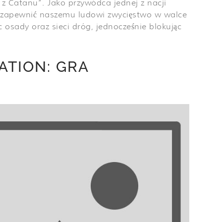
 z Catanu”. Jako przywódca jednej z nacji
 zapewnić naszemu ludowi zwycięstwo w walce
 osady oraz sieci dróg, jednocześnie blokując
ZATION: GRA