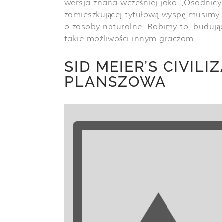
wersja znana wcześniej jako „Osadnicy
zamieszkującej tytułową wyspę musimy
o zasoby naturalne. Robimy to, budując
takie możliwości innym graczom.
SID MEIER’S CIVILI
PLANSZOWA