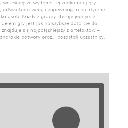
ą wcześniejsze wydania tej znakomitej gry.
, odświeżona wersja zapewniająca identyczne
ka osób. Każdy z graczy steruje jednym z
Celem gry jest jak najszybsze dotarcie do
znajduje się najpotężniejszy z artefaktów –
żnorakie potwory oraz… pozostali uczestnicy,