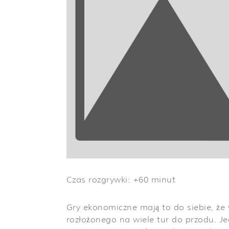
Czas rozgrywki: +60 minut
Gry ekonomiczne mają to do siebie, że
rozłożonego na wiele tur do przodu. Je