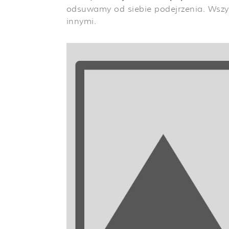
odsuwamy od siebie podejrzenia. Wszys
innymi.