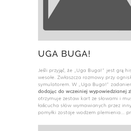
UGA BUGA!
Jeśli przyjąć, że „Uga Buga!” jest grą h
wesołe. Zwłaszcza rozmowy przy ognisku
symulatorem. W „Uga Buga!” zadaniem
dodając do wcześniej wypowiedzianej z
otrzymuje zestaw kart ze słowami i mus
łańcucha słów wymawianych przez innyc
pomyłki zostaje wodzem plemienia… prz