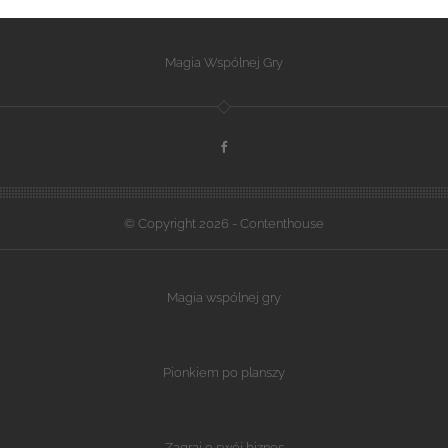
Magia Wspólnej Gry
© Copyright 2026 - Contenthouse
Magia wspólnej gry
Pionkiem po planszy
Zagraj o swój biznes