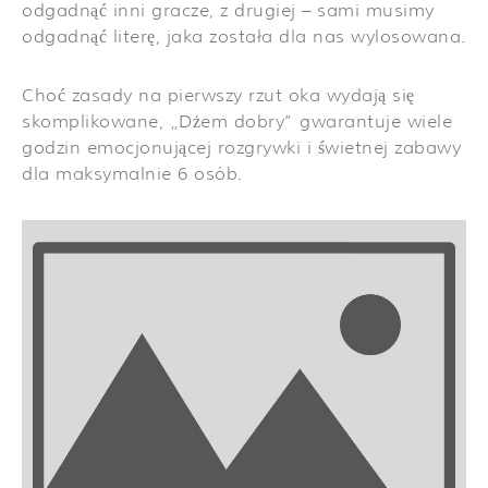
odgadnąć inni gracze, z drugiej – sami musimy
odgadnąć literę, jaka została dla nas wylosowana.
Choć zasady na pierwszy rzut oka wydają się
skomplikowane, „Dżem dobry” gwarantuje wiele
godzin emocjonującej rozgrywki i świetnej zabawy
dla maksymalnie 6 osób.