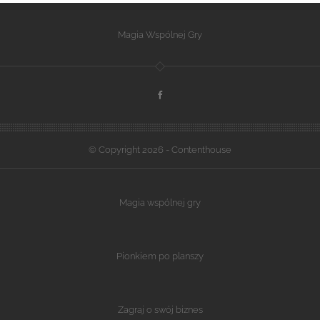
Magia Wspólnej Gry
© Copyright 2026 - Contenthouse
Magia wspólnej gry
Pionkiem po planszy
Zagraj o swój biznes