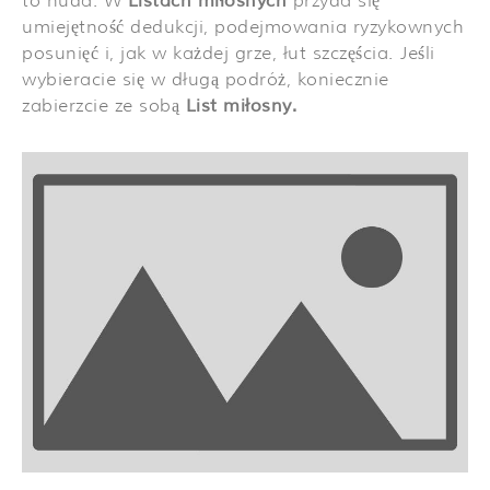
to nuda. W
Listach miłosnych
przyda się
umiejętność dedukcji, podejmowania ryzykownych
posunięć i, jak w każdej grze, łut szczęścia. Jeśli
wybieracie się w długą podróż, koniecznie
zabierzcie ze sobą
List miłosny.