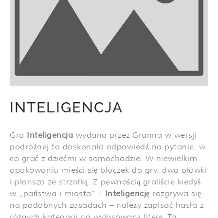
INTELIGENCJA
Gra
Inteligencja
wydana przez Granna w wersji
podróżnej to doskonała odpowiedź na pytanie, w
co grać z dziećmi w samochodzie. W niewielkim
opakowaniu mieści się bloczek do gry, dwa ołówki
i plansza ze strzałką. Z pewnością graliście kiedyś
w „państwa i miasta” –
Inteligencję
rozgrywa się
na podobnych zasadach – należy zapisać hasła z
różnych kategorii na wylosowaną literę. Ta