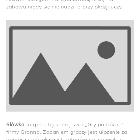
zabawa nigdy się nie nudzi, a przy okazji uczy.
Słówka
to gra z tej samej serii „Gry podróżne”
firmy Granna. Zadaniem graczy jest ułożenie za
pomocą sześciokątnych żetonów jak największej