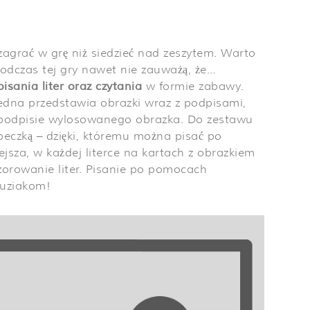
 zagrać w grę niż siedzieć nad zeszytem. Warto
podczas tej gry nawet nie zauważą, że…
isania liter oraz czytania
w formie zabawy.
 jedna przedstawia obrazki wraz z podpisami,
w podpisie wylosowanego obrazka. Do zestawu
ąbeczką – dzięki, któremu można pisać po
ejsza, w każdej literce na kartach z obrazkiem
orowanie liter. Pisanie po pomocach
buziakom!