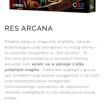
RES ARCANA
Potężne zaklęcia, magiczne artefakty, sztuczki
przechylające szalę zwycięstwa na naszą stronę –
to wszystko znajdziemy w „Res Arcana”. Ta
karciana gra osadzona w klimatach fantasy
pozwala nam
wcielić się w jednego z kilku
potężnych magów
. Zadaniem każdego z graczy
jest umiejętne zagrywanie wyciąganych z talii kart
oraz wykorzystywanie umiejętności
kontrolowanego czarodzieja do zdobywania
skarbów niezbędnych w celu zwiększania swojej
potęgi.