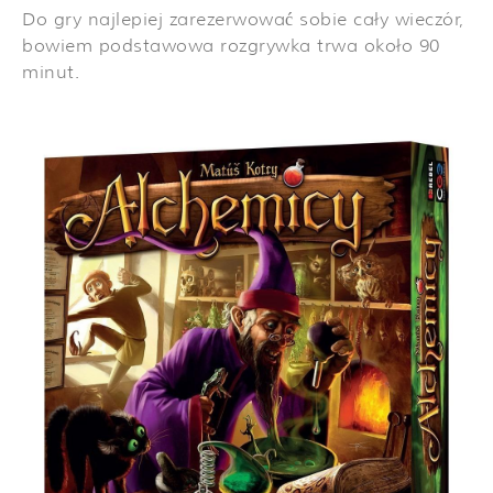
Do gry najlepiej zarezerwować sobie cały wieczór,
bowiem podstawowa rozgrywka trwa około 90
minut.