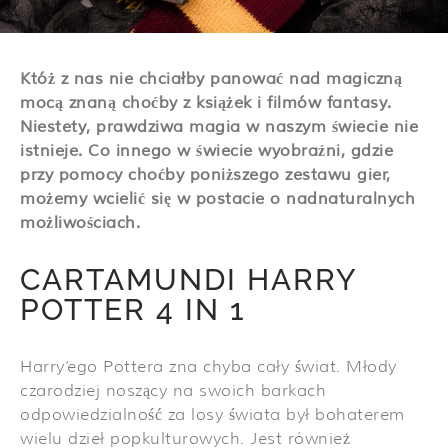
Któż z nas nie chciałby panować nad magiczną
mocą znaną choćby z książek i filmów fantasy.
Niestety, prawdziwa magia w naszym świecie nie
istnieje. Co innego w świecie wyobraźni, gdzie
przy pomocy choćby poniższego zestawu gier,
możemy wcielić się w postacie o nadnaturalnych
możliwościach.
CARTAMUNDI HARRY
POTTER 4 IN 1
Harry’ego Pottera zna chyba cały świat. Młody
czarodziej noszący na swoich barkach
odpowiedzialność za losy świata był bohaterem
wielu dzieł popkulturowych. Jest również