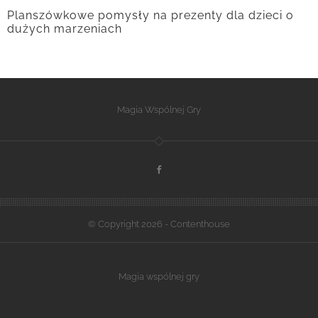
Planszówkowe pomysły na prezenty dla dzieci o
dużych marzeniach
Magia Wspólnej Gry
© Copyright 2026 - Contenthouse
Magia wspólnej gry